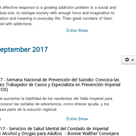
t effective response to a growing addiction problem is a social and
vidual one: to reshape society with enough force and imagination to
gration and meaning in everyday life. Then great numbers of them
void with addictions.
Entire Show
September 2017
 - Semana Nacional de Prevención del Suicidio: Conozca las
ez Trabajador de Casos y Especialista en Prevención Imperial
COE)
e aumentar la habilidad de los residentes del Valle Imperial para
econocer las señales de advertencia, como ofrecer ayuda, y los
ea parte de la solución regional.
s
Entire Show
7 - Servicios de Salud Mental del Condado de Imperial:
 Alcohol y Drogas para Adultos - Bonnie Walther Consejera