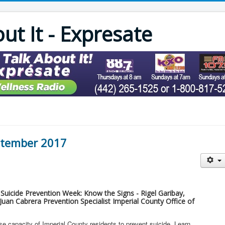
out It - Expresate
eptember 2017
Suicide Prevention Week: Know the Signs - Rigel Garibay,
an Cabrera Prevention Specialist Imperial County Office of
ase capacity of Imperial County residents to prevent suicide. Learn