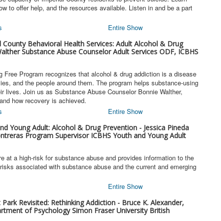
w to offer help, and the resources available. Listen in and be a part
s
Entire Show
 County Behavioral Health Services: Adult Alcohol & Drug
alther Substance Abuse Counselor Adult Services ODF, ICBHS
g Free Program recognizes that alcohol & drug addiction is a disease
amilies, and the people around them. The program helps substance-using
their lives. Join us as Substance Abuse Counselor Bonnie Walther,
and how recovery is achieved.
s
Entire Show
nd Young Adult: Alcohol & Drug Prevention - Jessica Pineda
ntreras Program Supervisor ICBHS Youth and Young Adult
re at a high-risk for substance abuse and provides information to the
risks associated with substance abuse and the current and emerging
Entire Show
Park Revisited: Rethinking Addiction - Bruce K. Alexander,
tment of Psychology Simon Fraser University British