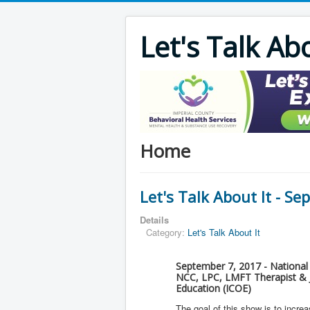
Let's Talk Ab
Home
Let's Talk About It - S
Details
Category:
Let's Talk About It
September 7, 2017 - National 
NCC, LPC, LMFT Therapist & Ju
Education (ICOE)
The goal of this show is to incre