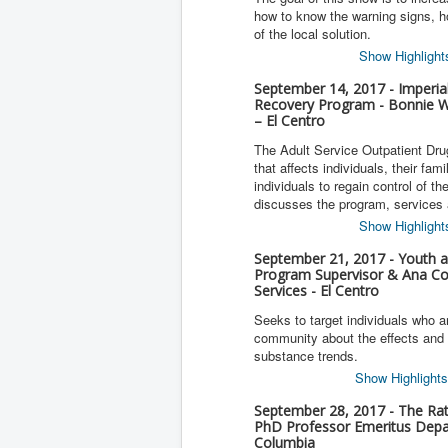
how to know the warning signs, ho
of the local solution.
Show Highlight
September 14, 2017 - Imperial
Recovery Program - Bonnie W
– El Centro
The Adult Service Outpatient Dru
that affects individuals, their f
individuals to regain control of 
discusses the program, services 
Show Highlight
September 21, 2017 - Youth a
Program Supervisor & Ana Co
Services - El Centro
Seeks to target individuals who a
community about the effects and 
substance trends.
Show Highlights
September 28, 2017 - The Rat 
PhD Professor Emeritus Depar
Columbia