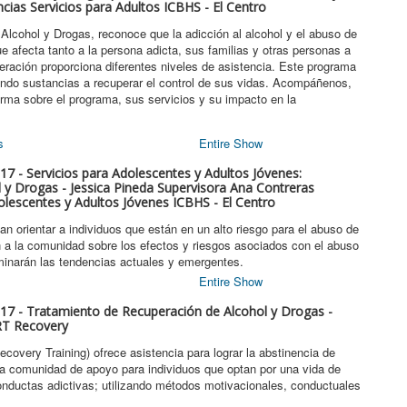
cias Servicios para Adultos ICBHS - El Centro
lcohol y Drogas, reconoce que la adicción al alcohol y el abuso de
 afecta tanto a la persona adicta, sus familias y otras personas a
eración proporciona diferentes niveles de asistencia. Este programa
ndo sustancias a recuperar el control de sus vidas. Acompáñenos,
orma sobre el programa, sus servicios y su impacto en la
s
Entire Show
7 - Servicios para Adolescentes y Adultos Jóvenes:
 y Drogas - Jessica Pineda Supervisora Ana Contreras
olescentes y Adultos Jóvenes ICBHS - El Centro
n orientar a individuos que están en un alto riesgo para el abuso de
 a la comunidad sobre los efectos y riesgos asociados con el abuso
inarán las tendencias actuales y emergentes.
Entire Show
7 - Tratamiento de Recuperación de Alcohol y Drogas -
RT Recovery
ery Training) ofrece asistencia para lograr la abstinencia de
na comunidad de apoyo para individuos que optan por una vida de
conductas adictivas; utilizando métodos motivacionales, conductuales