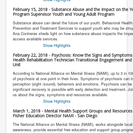
February 15, 2018 - Substance Abuse and the Impact on the 
Program Supervisor Youth and Young Adult Program
Substance abuse can derail the future of our youth. Behavioral Health
Prevention and Treatment Services to support youth who may be stru
Ana Contreras sheds light on how substance abuse impacts the Imperi
access available services.
Show Highlights
February 22, 2018 - Psychosis: Know the Signs and Symptoms
Health Rehabilitation Technician Transitional Engagement and 
Unit
According to National Alliance on Mental Illness (NAMI), up to 3 in 10
of psychosis at one point in their lives. Symptoms of psychosis can in
perception (sight /sound), behaviors and emotions. Psychosis can be i
significant recovery is possible with early detection and treatment. 
us about the signs, symptoms and resources available.
Show Highlights
March 1, 2018 - Mental Health Support Groups and Resources 
Fisher Education Director NAMI - San Diego
The National Alliance on Mental Illness (NAMI), works alongside local
awareness, provide essential free education and support group progr