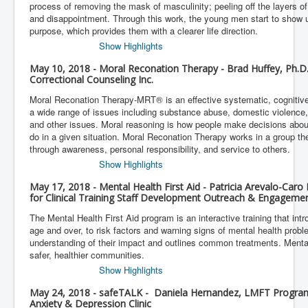
process of removing the mask of masculinity; peeling off the layers of 
and disappointment. Through this work, the young men start to show 
purpose, which provides them with a clearer life direction.
Show Highlights
May 10, 2018 - Moral Reconation Therapy - Brad Huffey, Ph.D.
Correctional Counseling Inc.
Moral Reconation Therapy-MRT® is an effective systematic, cognitive
a wide range of issues including substance abuse, domestic violence, 
and other issues. Moral reasoning is how people make decisions abou
do in a given situation. Moral Reconation Therapy works in a group t
through awareness, personal responsibility, and service to others.
Show Highlights
May 17, 2018 - Mental Health First Aid - Patricia Arevalo-Car
for Clinical Training Staff Development Outreach & Engageme
The Mental Health First Aid program is an interactive training that int
age and over, to risk factors and warning signs of mental health proble
understanding of their impact and outlines common treatments. Menta
safer, healthier communities.
Show Highlights
May 24, 2018 - safeTALK - Daniela Hernandez, LMFT Program 
Anxiety & Depression Clinic