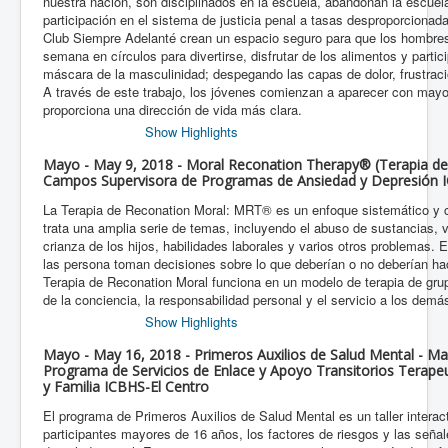
nuestra nación, son disciplinados en la escuela, abandonan la escuel
participación en el sistema de justicia penal a tasas desproporciona
Club Siempre Adelanté crean un espacio seguro para que los hombre
semana en círculos para divertirse, disfrutar de los alimentos y partici
máscara de la masculinidad; despegando las capas de dolor, frustració
A través de este trabajo, los jóvenes comienzan a aparecer con mayor
proporciona una dirección de vida más clara.
Show Highlights
Mayo - May 9, 2018 - Moral Reconation Therapy® (Terapia d
Campos Supervisora de Programas de Ansiedad y Depresión I
La Terapia de Reconation Moral: MRT® es un enfoque sistemático y 
trata una amplia serie de temas, incluyendo el abuso de sustancias, 
crianza de los hijos, habilidades laborales y varios otros problemas.
las persona toman decisiones sobre lo que deberían o no deberían ha
Terapia de Reconation Moral funciona en un modelo de terapia de gru
de la conciencia, la responsabilidad personal y el servicio a los demá
Show Highlights
Mayo - May 16, 2018 - Primeros Auxilios de Salud Mental - Ma
Programa de Servicios de Enlace y Apoyo Transitorios Terape
y Familia ICBHS-El Centro
El programa de Primeros Auxilios de Salud Mental es un taller interact
participantes mayores de 16 años, los factores de riesgos y las seña