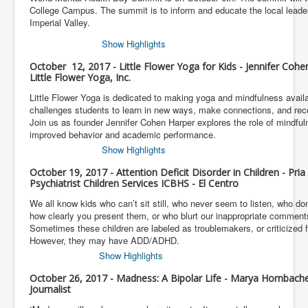
College Campus. The summit is to inform and educate the local leade
Imperial Valley.
Show Highlights
October 12, 2017 - Little Flower Yoga for Kids - Jennifer Coh
Little Flower Yoga, Inc.
Little Flower Yoga is dedicated to making yoga and mindfulness availab
challenges students to learn in new ways, make connections, and reco
Join us as founder Jennifer Cohen Harper explores the role of mindf
improved behavior and academic performance.
Show Highlights
October 19, 2017 - Attention Deficit Disorder in Children - Pr
Psychiatrist Children Services ICBHS - El Centro
We all know kids who can’t sit still, who never seem to listen, who don
how clearly you present them, or who blurt our inappropriate comments
Sometimes these children are labeled as troublemakers, or criticized f
However, they may have ADD/ADHD.
Show Highlights
October 26, 2017 - Madness: A Bipolar Life - Marya Hornbache
Journalist