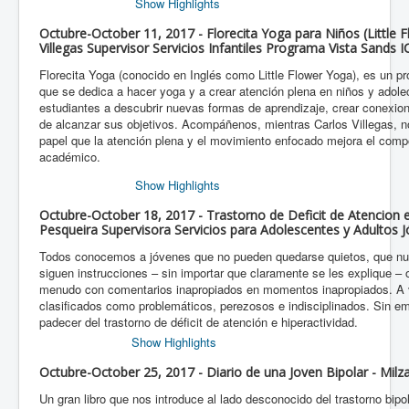
Show Highlights
Octubre-October 11, 2017 - Florecita Yoga para Niños (Little F
Villegas Supervisor Servicios Infantiles Programa Vista Sands 
Florecita Yoga (conocido en Inglés como Little Flower Yoga), es un 
que se dedica a hacer yoga y a crear atención plena en niños y adole
estudiantes a descubrir nuevas formas de aprendizaje, crear conexio
de alcanzar sus objetivos. Acompáñenos, mientras Carlos Villegas, no
papel que la atención plena y el movimiento enfocado mejora el com
académico.
Show Highlights
Octubre-October 18, 2017 - Trastorno de Deficit de Atencion 
Pesqueira Supervisora Servicios para Adolescentes y Adultos
Todos conocemos a jóvenes que no pueden quedarse quietos, que nu
siguen instrucciones – sin importar que claramente se les explique – 
menudo con comentarios inapropiados en momentos inapropiados. A 
clasificados como problemáticos, perezosos e indisciplinados. Sin e
padecer del trastorno de déficit de atención e hiperactividad.
Show Highlights
Octubre-October 25, 2017 - Diario de una Joven Bipolar - Milz
Un gran libro que nos introduce al lado desconocido del trastorno bipo