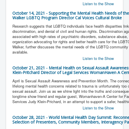
Listen to the Show
October 14, 2021 - Supporting the Mental Health Needs of t
Walker LGBTQ Program Director Cal Voices Cultural Broke
Research suggests that LGBTQ individuals face health disparities link
discrimination, and denial of civil and human rights. Discrimination
associated with high rates of psychiatric disorders, substance abuse,
organization advocating for rights and better health care for the LG
Walker, further discusses the mental needs of the LGBTQ community 
available.
Listen to the Show
October 21, 2021 - Mental Health on Sexual Assault Awareness 
Klein-Pritchard Director of Legal Services WomanHaven A Cent
April is Sexual Assault Awareness and Prevention Month. The connec
lifelong mental health concerns related to trauma is unfortunately to
sexual assault. Join us as we shine light into the truths and consequ
longtime show friend and regular guest, Womanhaven-A Center for Fam
Services Judy Klein-Prichard, in an attempt to support a safer, healthi
Listen to the Show
October 28, 2021 - World Mental Health Day Summit: Reconnec
Selection of Presenters, Community Members, Interagency Pa