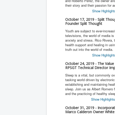
and Roberto Perez, the owner an
their story and their passion for a
Show Highlight
October 17, 2019 - Split Thoug
Founder Split Thought
Youth are subject to ever-increa
televisions, the world of media i
anxiety and stress. Rico Rivera, 
health support and healing in usin
truth out into the world of media.
Show Highlight
October 24, 2019 - The Value 
RPSGT Technical Director Impe
Sleep is a vital, but commonly o
tasking world driven by electroni
establishing and maintaining heal
sleep. Join us as Albert Romero f
and the practicing of healthy slee
Show Highlights
October 31, 2019 - Incorporati
Marco Calderon Owner White 