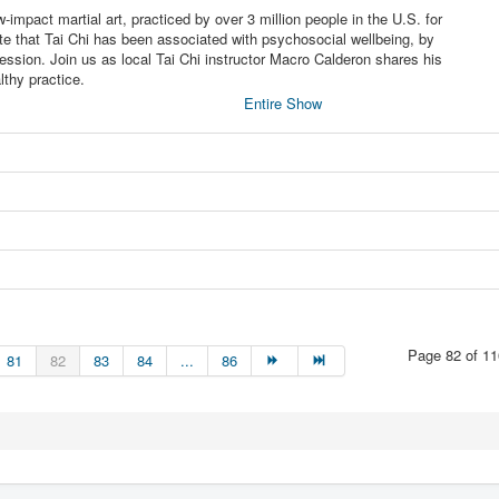
w-impact martial art, practiced by over 3 million people in the U.S. for
cate that Tai Chi has been associated with psychosocial wellbeing, by
ession. Join us as local Tai Chi instructor Macro Calderon shares his
lthy practice.
Entire Show
Page 82 of 11
81
82
83
84
...
86