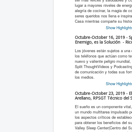
lugar a mayores niveles de energ
alegría de cocinar, la magia de 
seres queridos nos llena e inspi
Casa mientras comparte su histor
Show Highlight
Octubre-October 16, 2019 - S
Enemigo, es la Solución - Ric
Los jóvenes están sujetos a una
los teléfonos que actúan como t
nuevo y valiente peligro mundial, 
Split ThoughtVideos y Podcasting
de comunicación y todas sus for
los medios.
Show Highlight
Octubre-October 23, 2019 - El
Arellano, RPSGT Técnico del S
El sueño es un componente vital,
un mundo multitarea impulsado po
los aspectos críticos de establec
para obtener los beneficios del s
Valley Sleep Center(Centro del S