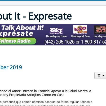
out It - Expresate
ober 2019
ando el Amor Entraen la Comida: Apoyo a la Salud Mental a
Godoy Propietaria Antojitos Como en Casa
las personas que comen comidas caseras de forma regular tienden a
consumen menos azúcar y alimentos procesados, lo que puede dar