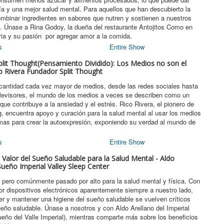
ía y una mejor salud mental. Para aquellos que han descubierto la
combinar ingredientes en sabores que nutren y sostienen a nuestros
ra. Únase a Rina Godoy, la dueña del restaurante Antojitos Como en
ia y su pasión por agregar amor a la comida.
s
Entire Show
plit Thought(Pensamiento Dividido): Los Medios no son el
o Rivera Fundador Split Thought
 cantidad cada vez mayor de medios, desde las redes sociales hasta
elevisores, el mundo de los medios a veces se describen como un
que contribuye a la ansiedad y el estrés. Rico Rivera, el pionero de
, encuentra apoyo y curación para la salud mental al usar los medios
mas para crear la autoexpresión, exponiendo su verdad al mundo de
s
Entire Show
 Valor del Sueño Saludable para la Salud Mental - Aldo
ueño Imperial Valley Sleep Center
 pero comúnmente pasado por alto para la salud mental y física. Con
r dispositivos electrónicos aparentemente siempre a nuestro lado,
er y mantener una higiene del sueño saludable se vuelven críticos
ueño saludable. Únase a nosotros y con Aldo Arellano del Imperial
ueño del Valle Imperial), mientras comparte más sobre los beneficios