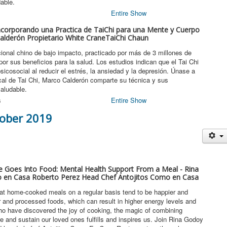
able.
Entire Show
ncorporando una Practica de TaiChi para una Mente y Cuerpo
Calderón Propietario White CraneTaiChi Chaun
icional chino de bajo impacto, practicado por más de 3 millones de
r sus beneficios para la salud. Los estudios indican que el Tai Chi
sicosocial al reducir el estrés, la ansiedad y la depresión. Únase a
ocal de Tai Chi, Marco Calderón comparte su técnica y sus
saludable.
s
Entire Show
ctober 2019
 Goes Into Food: Mental Health Support From a Meal - Rina
 en Casa Roberto Perez Head Chef Antojitos Como en Casa
at home-cooked meals on a regular basis tend to be happier and
 and processed foods, which can result in higher energy levels and
who have discovered the joy of cooking, the magic of combining
ure and sustain our loved ones fulfills and inspires us. Join Rina Godoy