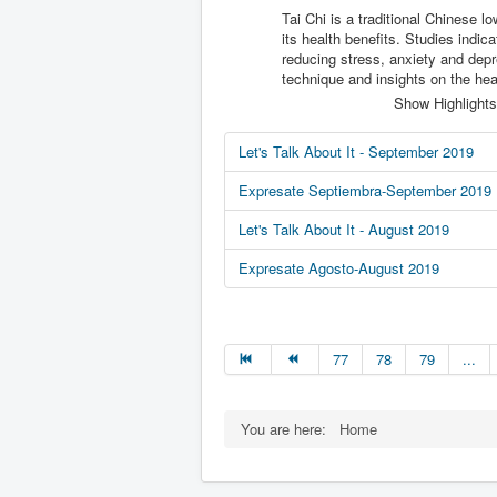
Tai Chi is a traditional Chinese lo
its health benefits. Studies indi
reducing stress, anxiety and depr
technique and insights on the hea
Show Highlights
Let's Talk About It - September 2019
Expresate Septiembra-September 2019
Let's Talk About It - August 2019
Expresate Agosto-August 2019
77
78
79
...
You are here:
Home