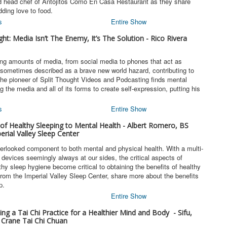
d head chef of Antojitos Como En Casa Restaurant as they share
dding love to food.
s
Entire Show
ht: Media Isn’t The Enemy, It’s The Solution - Rico Rivera
sing amounts of media, from social media to phones that act as
s sometimes described as a brave new world hazard, contributing to
the pioneer of Split Thought Videos and Podcasting finds mental
g the media and all of its forms to create self-expression, putting his
s
Entire Show
of Healthy Sleeping to Mental Health - Albert Romero, BS
rial Valley Sleep Center
verlooked component to both mental and physical health. With a multi-
c devices seemingly always at our sides, the critical aspects of
thy sleep hygiene become critical to obtaining the benefits of healthy
rom the Imperial Valley Sleep Center, share more about the benefits
p.
Entire Show
ng a Tai Chi Practice for a Healthier Mind and Body - Sifu,
Crane Tai Chi Chuan