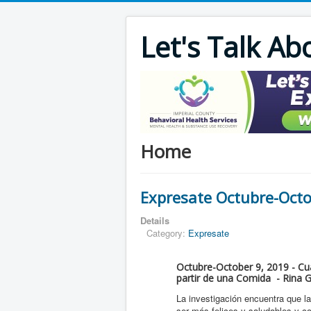
Let's Talk Ab
Home
Expresate Octubre-Oct
Details
Category:
Expresate
Octubre-October 9, 2019 - Cu
partir de una Comida - Rina 
La investigación encuentra que 
ser más felices y saludables y 