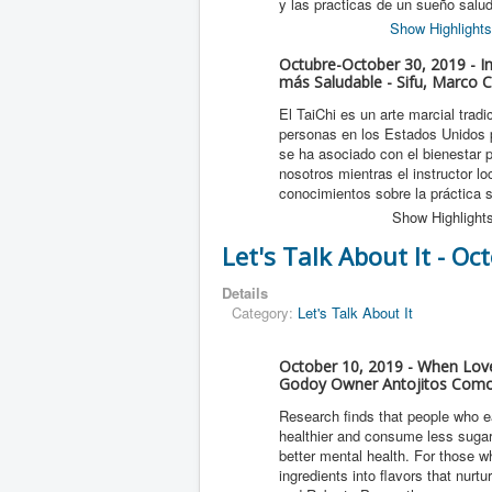
y las practicas de un sueño salud
Show Highlights
Octubre-October 30, 2019 - I
más Saludable - Sifu, Marco 
El TaiChi es un arte marcial trad
personas en los Estados Unidos po
se ha asociado con el bienestar p
nosotros mientras el instructor l
conocimientos sobre la práctica 
Show Highlight
Let's Talk About It - O
Details
Category:
Let's Talk About It
October 10, 2019 - When Love
Godoy Owner Antojitos Como
Research finds that people who e
healthier and consume less sugar
better mental health. For those 
ingredients into flavors that nurt