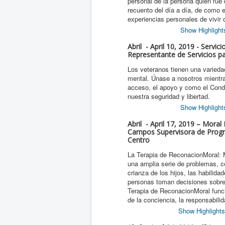
personal de la persona quien fu
recuento del día a día, de como 
experiencias personales de vivir c
Show Highlight
Abril - April 10, 2019 - Servi
Representante de Servicios p
Los veteranos tienen una varieda
mental. Únase a nosotros mientra
acceso, el apoyo y como el Conda
nuestra seguridad y libertad.
Show Highlight
Abril - April 17, 2019 – Mor
Campos Supervisora de Progra
Centro
La Terapia de ReconacionMoral: M
una amplia serie de problemas, c
crianza de los hijos, las habilid
personas toman decisiones sobre 
Terapia de ReconacionMoral funci
de la conciencia, la responsabili
Show Highlights