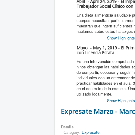
Abril - April 24, 2019 - El Im
Trabajador Social Clínico con 
Una dieta alimenticia saludable 
cuerpos necesitan, particularmen
muestran que ingerir suficientes
hablamos sobre estos hallazgos c
Show Highlights
Mayo - May 1, 2019 - El Prime
con Licencia Estata
Es una intervención comprobada u
niños obtengan las habilidades so
de compartir, cooperar y seguir in
individuales con un entrenador d
practicar habilidades en el aula,
en el contexto de la escuela. Ún
utilizado localmente.
Show Highlights
Expresate Marzo - Mar
Details
Category:
Expresate