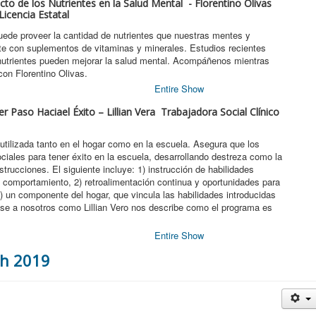
pacto de los Nutrientes en la Salud Mental - Florentino Olivas
Licencia Estatal
puede proveer la cantidad de nutrientes que nuestras mentes y
te con suplementos de vitaminas y minerales. Estudios recientes
 nutrientes pueden mejorar la salud mental. Acompáñenos mientras
on Florentino Olivas.
Entire Show
r Paso Haciael Éxito – Lillian Vera Trabajadora Social Clínico
tilizada tanto en el hogar como en la escuela. Asegura que los
ciales para tener éxito en la escuela, desarrollando destreza como la
strucciones. El siguiente incluye: 1) instrucción de habilidades
e comportamiento, 2) retroalimentación continua y oportunidades para
 3) un componente del hogar, que vincula las habilidades introducidas
ase a nosotros como Lillian Vero nos describe como el programa es
Entire Show
ch 2019