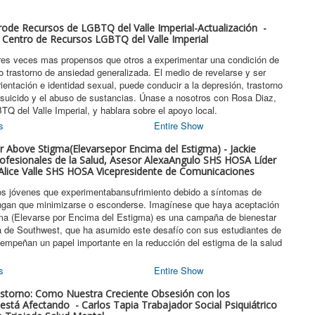
rode Recursos de LGBTQ del Valle Imperial-Actualización -
a Centro de Recursos LGBTQ del Valle Imperial
res veces mas propensos que otros a experimentar una condición de
o trastorno de ansiedad generalizada. El medio de revelarse y ser
rientación e identidad sexual, puede conducir a la depresión, trastorno
 suicido y el abuso de sustancias. Únase a nosotros con Rosa Diaz,
 del Valle Imperial, y hablara sobre el apoyo local.
s
Entire Show
r Above Stigma(Elevarsepor Encima del Estigma) - Jackie
fesionales de la Salud, Asesor AlexaAngulo SHS HOSA Líder
Alice Valle SHS HOSA Vicepresidente de Comunicaciones
los jóvenes que experimentabansufrimiento debido a síntomas de
ngan que minimizarse o esconderse. Imagínese que haya aceptación
ma (Elevarse por Encima del Estigma) es una campaña de bienestar
ia de Southwest, que ha asumido este desafío con sus estudiantes de
sempeñan un papel importante en la reducción del estigma de la salud
s
Entire Show
astorno: Como Nuestra Creciente Obsesión con los
 está Afectando - Carlos Tapia Trabajador Social Psiquiátrico