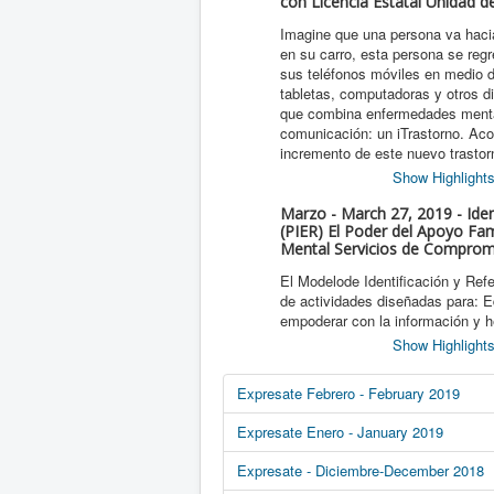
con Licencia Estatal Unidad d
Imagine que una persona va hacia
en su carro, esta persona se reg
sus teléfonos móviles en medio d
tabletas, computadoras y otros d
que combina enfermedades mental
comunicación: un iTrastorno. Aco
incremento de este nuevo trastor
Show Highlight
Marzo - March 27, 2019 - Ide
(PIER) El Poder del Apoyo Fam
Mental Servicios de Comprom
El Modelode Identificación y Refe
de actividades diseñadas para: E
empoderar con la información y h
Show Highlight
Expresate Febrero - February 2019
Expresate Enero - January 2019
Expresate - Diciembre-December 2018