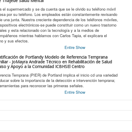
e Triajede Salud Mental
 el supermercado y se da cuenta que se le olvido su teléfono móvil
resa por su teléfono. Los empleados están constantemente revisando
e una junta. Nuestra creciente dependencia de los teléfonos móviles,
ispositivos electrónicos-se puede constituir como un nuevo trastorno
es y esta relacionado con la tecnología y a la medios de
mpáñenos mientras hablamos con Carlos Tapia, el explicara el
no y sus efectos.
s
Entire Show
ntificación de Portlandy Modelo de Referencia Temprana
iliar - JoMayra Andrade Técnico en Rehabilitación de Salud
iso y Apoyo a la Comunidad ICBHSEl Centro
rencia Temprana (PIER) de Portland implica el inicio cd una variedad
ducar sobre la importancia de la detección e intervención temprana;
erramientas para reconocer las primeras señales.
s
Entire Show