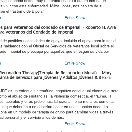
e diagnosticado desde muy temprana edad. La autora nos da un
es vivir con esta enfermedad. Milza Lopez, nos hablara de su
on el trastorno de Bipolar.
s
Entire Show
cios para Veteranos del condado de Imperial - Roberto H. Avila
ara Veteranos del Condado de Imperial
d de posibles necesidades de apoyo, incluido el apoyo para la salud
s hablamos con el Oficial de Servicios de Veteranos local sobre el
do Imperial se preocupa por aquellos que arriesgan su vida por
s
Entire Show
al Reconation Therapy(Terapia de Reconacion Moral) - Mary
ma de Servicios para Jóvenes y Adultos Jóvenes ICBHS-El
RT es un enfoque sistemático, cognitivo-conductual eficaz que trata
omo el abuso de sustancias, la violencia domestica, el trauma, la
ades laborales y otros problemas. El razonamiento moral es cómo las
lo que deberían o no deberían hacer en una situación dada. La
ona en un modelo de terapia de grupo para cambiar vidas a través
dad personal y el servicio a los demás.
Entire Show