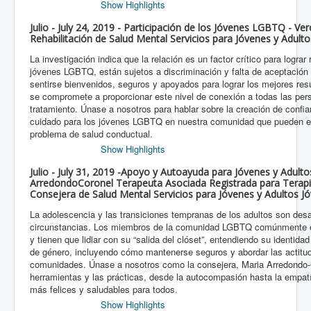
Show Highlights
Julio - July 24, 2019 - Participación de los Jóvenes LGBTQ - V
Rehabilitación de Salud Mental Servicios para Jóvenes y Adult
La investigación indica que la relación es un factor crítico para logra
jóvenes LGBTQ, están sujetos a discriminación y falta de aceptació
sentirse bienvenidos, seguros y apoyados para lograr los mejores re
se compromete a proporcionar este nivel de conexión a todas las per
tratamiento. Únase a nosotros para hablar sobre la creación de confi
cuidado para los jóvenes LGBTQ en nuestra comunidad que pueden es
problema de salud conductual.
Show Highlights
Julio - July 31, 2019 -Apoyo y Autoayuda para Jóvenes y Adul
ArredondoCoronel Terapeuta Asociada Registrada para Terapia
Consejera de Salud Mental Servicios para Jóvenes y Adultos 
La adolescencia y las transiciones tempranas de los adultos son desa
circunstancias. Los miembros de la comunidad LGBTQ comúnmente enf
y tienen que lidiar con su “salida del clóset”, entendiendo su identida
de género, incluyendo cómo mantenerse seguros y abordar las actitu
comunidades. Únase a nosotros como la consejera, Maria Arredondo-C
herramientas y las prácticas, desde la autocompasión hasta la empat
más felices y saludables para todos.
Show Highlights