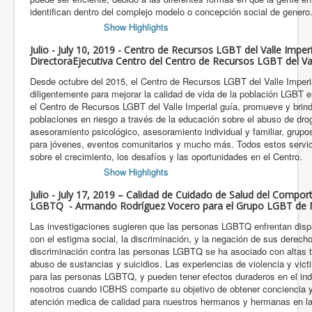
identifican dentro del complejo modelo o concepción social de genero
Show Highlights
Julio - July 10, 2019 - Centro de Recursos LGBT del Valle Imper
DirectoraEjecutiva Centro del Centro de Recursos LGBT del Val
Desde octubre del 2015, el Centro de Recursos LGBT del Valle Imperi
diligentemente para mejorar la calidad de vida de la población LGBT 
el Centro de Recursos LGBT del Valle Imperial guía, promueve y brin
poblaciones en riesgo a través de la educación sobre el abuso de dr
asesoramiento psicológico, asesoramiento individual y familiar, grup
para jóvenes, eventos comunitarios y mucho más. Todos estos servic
sobre el crecimiento, los desafíos y las oportunidades en el Centro.
Show Highlights
Julio - July 17, 2019 – Calidad de Cuidado de Salud del Compo
LGBTQ - Armando Rodríguez Vocero para el Grupo LGBT de M
Las investigaciones sugieren que las personas LGBTQ enfrentan disp
con el estigma social, la discriminación, y la negación de sus derech
discriminación contra las personas LGBTQ se ha asociado con altas ta
abuso de sustancias y suicidios. Las experiencias de violencia y vict
para las personas LGBTQ, y pueden tener efectos duraderos en el in
nosotros cuando ICBHS comparte su objetivo de obtener conciencia y 
atención medica de calidad para nuestros hermanos y hermanas en 