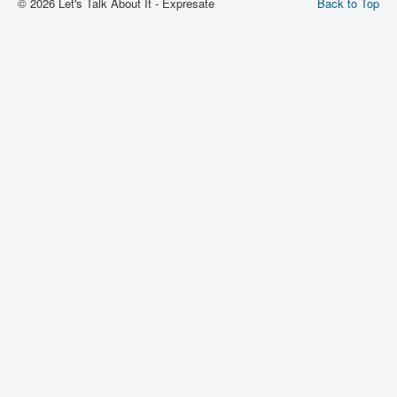
© 2026 Let's Talk About It - Expresate
Back to Top