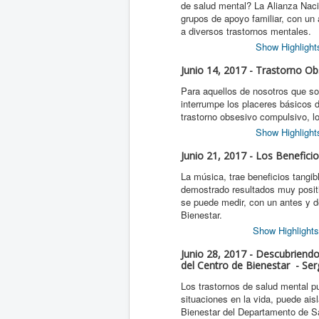
de salud mental? La Alianza Naci
grupos de apoyo familiar, con un 
a diversos trastornos mentales.
Show Highlight
Junio 14, 2017 - Trastorno O
Para aquellos de nosotros que 
interrumpe los placeres básicos d
trastorno obsesivo compulsivo, l
Show Highlight
Junio 21, 2017 - Los Benefici
La música, trae beneficios tangi
demostrado resultados muy positi
se puede medir, con un antes y d
Bienestar.
Show Highlights
Junio 28, 2017 - Descubriend
del Centro de Bienestar - Serg
Los trastornos de salud mental pu
situaciones en la vida, puede ais
Bienestar del Departamento de S